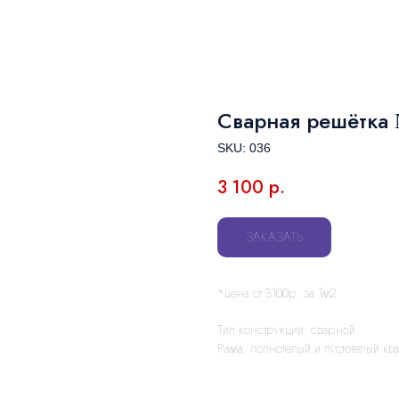
Сварная решётка
SKU:
036
3 100
р.
ЗАКАЗАТЬ
*цена от 3100р. за 1м2
Тип конструкции: сварной
Рама: полнотелый и пустотелый ква