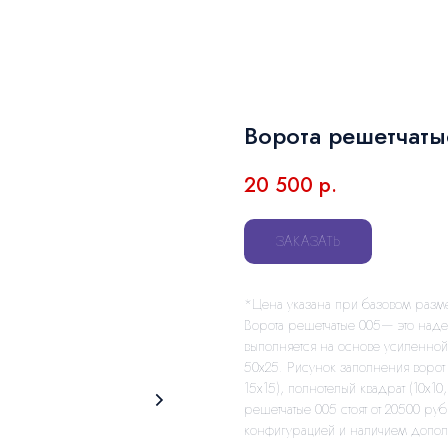
Ворота решетчаты
20 500
р.
ЗАКАЗАТЬ
*Цена указана при базовом разме
Ворота решетчатые 005— это над
выполняется на основе усиленной
50х25. Рисунок заполнения ворот 
15х15), полнотелый квадрат (10х10,
решетчатые 005 стоят от 20500 ру
конфигурацией и наличием допол