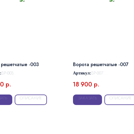
 решетчатые -003
Ворота решетчатые -007
ВР-003
ВР-007
:
Артикул:
любой
любой
Размер:
00
р.
18 900
р.
ЗАТЬ
ОПИСАНИЕ
ЗАКАЗАТЬ
ОПИСАНИЕ