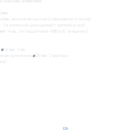
и коваными элементами.
х2мм
х2мм, заполнение рисунка (в зависимости от эскиза)
 - 3-х ригельный цилиндровый с фалевой ручкой
 мм - 4 ед. (на подшипниках +300 руб. за единицу)
⌀ 22 мм - 2 ед.
ажные удлиненные ⌀ 20 мм - 2 единицы
аум"