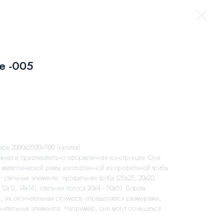
е -005
ре 2000х2500+900 (калитка)
ежная и привлекательно оформленная конструкция. Она
 металлической рамы изготовленной из профильной трубы
- стальные элементы: профильная труба (25х25, 20х20,
 12х12, 14х14), стальная полоса 20х4 - 50х5). Ворота
б., их окончательная стоимость определяется размерами,
нительных элементов. Например, они могут оснащаться