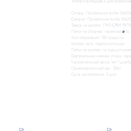
электроприводом и декоративным
Опоры: Профильная труба 50х25
Створки: Профильная труба 50х25
Замок на калитке: ПРО-САМ 78915
Петли на створках: гаражные ⌀ 36
Угол открывания: 180 градусов
Калитка: есть, отдельностоящая
Петли на калитке: на подшипниках 
Вертикальные нижние упоры: гар
Горизонтальный засов: тип "шлагб
Ориентировочный вес: 120кг
Срок изготовления: 3 дня