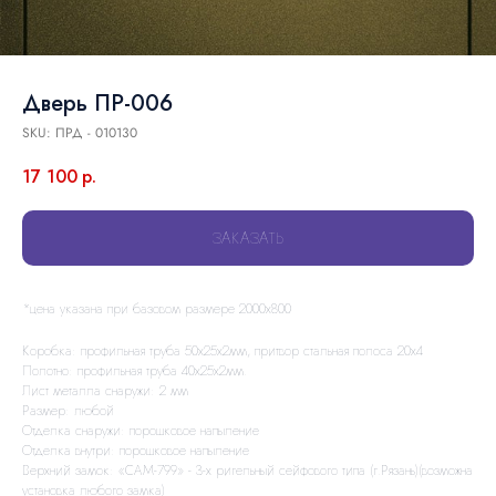
Дверь ПР-006
SKU:
ПРД - 010130
17 100
р.
ЗАКАЗАТЬ
*цена указана при базовом размере 2000х800
Коробка: профильная труба 50х25х2мм, притвор стальная полоса 20х4
Полотно: профильная труба 40х25х2мм.
Лист металла снаружи: 2 мм
Размер: любой
Отделка снаружи: порошковое напыление
Отделка внутри: порошковое напыление
Верхний замок: «САМ-799» - 3-х ригельный сейфового типа (г.Рязань)(возможна
установка любого замка)