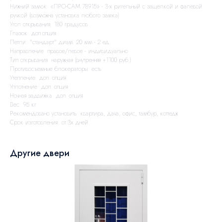
Нижний замок: «ПРО-САМ 78915» - 3-х ригельный с защелкой и фалевой
ручкой (возможна установка любого замка)
Угол открывания: 180 градусов
Глазок: доп.опция
Петли: "стандарт" диам. 20 мм - 2 ед.
Направление: правое/левое - индивидуально
Тип открывания: наружная (внутренняя +1100 руб.)
Противосъемные блокераторы: есть
Утепление: доп. опция
Уплотнение: доп. опция
Ночная задвижка: доп. опция
Вес: 95 кг
Рекомендовано установить: квартира, дача, офис, тамбур, коттедж.
Срок изготовления: от 3х дней
Другие двери